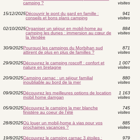
camping ?
visites
15/12/2025
Découvrir le pont du gard en famille :
941
conseils et bons plans camping
visites
02/10/2025
Organiser un séjour en mobil-home au
884
camping les dunes : immersion au cœur de
visites
la Vendée
30/9/2025
Pourquoi les campings du Morbihan sud
871
attirent de plus en plus de familles ?
visites
29/9/2025
Découvrez le camping roscoff : confort et
1 007
nature en bretagne
visites
20/9/2025
Camping carnac : un séjour familial
880
inoubliable au bord de la mer
visites
09/9/2025
Découvrez les meilleures options de location
1 163
mobil home damgan
visites
05/9/2025
Découvrez le camping la mer blanche
745
finistère au coeur de l'été
visites
28/8/2025
Où louer un mobil-home à vias pour vos
885
prochaines vacances ?
visites
19/8/2025
Découvrez le camping carnac 3 étoiles :
979