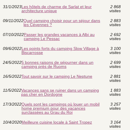
31/1/2023
Les hôtels de charme de Sarlat et leur
2 868
architecture unique
visites
09/11/2022
Quel camping choisir pour un séjour dans
2 883
les Cévennes ?
visites
07/10/2022
Passer les grandes vacances à Albi au
2 692
camping Le Pessac
visites
09/6/2022
Les points forts du camping Slow Village à
3 100
Biscarrosse
visites
24/5/2022
5 bonnes raisons de séjourner dans un
2 699
camping près de Ruoms
visites
16/5/2022
Tout savoir sur le camping Le Neptune
2 881
visites
11/5/2022
Vacances sans se ruiner dans un camping
1 883
pas cher en Dordogne
visites
17/3/2022
Quels sont les campings où louer un mobil
3 257
home premium pour des vacances
visites
surclassées au Grau du Roi
10/4/2020
Meilleure cuisine locale à Saint Tropez
3 164
visites