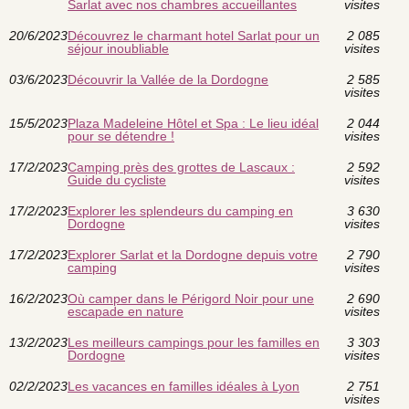
Sarlat avec nos chambres accueillantes
visites
20/6/2023
Découvrez le charmant hotel Sarlat pour un
2 085
séjour inoubliable
visites
03/6/2023
Découvrir la Vallée de la Dordogne
2 585
visites
15/5/2023
Plaza Madeleine Hôtel et Spa : Le lieu idéal
2 044
pour se détendre !
visites
17/2/2023
Camping près des grottes de Lascaux :
2 592
Guide du cycliste
visites
17/2/2023
Explorer les splendeurs du camping en
3 630
Dordogne
visites
17/2/2023
Explorer Sarlat et la Dordogne depuis votre
2 790
camping
visites
16/2/2023
Où camper dans le Périgord Noir pour une
2 690
escapade en nature
visites
13/2/2023
Les meilleurs campings pour les familles en
3 303
Dordogne
visites
02/2/2023
Les vacances en familles idéales à Lyon
2 751
visites