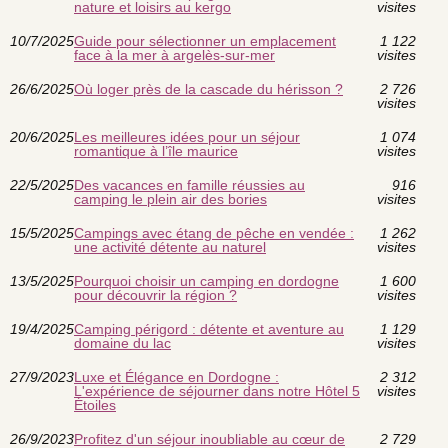
nature et loisirs au kergo
visites
10/7/2025
Guide pour sélectionner un emplacement
1 122
face à la mer à argelès-sur-mer
visites
26/6/2025
Où loger près de la cascade du hérisson ?
2 726
visites
20/6/2025
Les meilleures idées pour un séjour
1 074
romantique à l’île maurice
visites
22/5/2025
Des vacances en famille réussies au
916
camping le plein air des bories
visites
15/5/2025
Campings avec étang de pêche en vendée :
1 262
une activité détente au naturel
visites
13/5/2025
Pourquoi choisir un camping en dordogne
1 600
pour découvrir la région ?
visites
19/4/2025
Camping périgord : détente et aventure au
1 129
domaine du lac
visites
27/9/2023
Luxe et Élégance en Dordogne :
2 312
L'expérience de séjourner dans notre Hôtel 5
visites
Étoiles
26/9/2023
Profitez d'un séjour inoubliable au cœur de
2 729