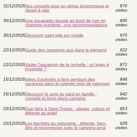
31/12/2025
Nos conseils pour un séjour économique et
876
réussi à vias
visites
30/12/2025
Une escapade réussie en bord de mer en
895
charente-maritime : nos recommandations
visites
30/12/2025
Découvrir saint pée sur nivelle
975
visites
22/12/2025
Guide des campings acsi dans le périgord
922
visites
22/12/2025
Visiter l’aquarium de la rochelle : où loger à
872
proximité ?
visites
15/12/2025
Idées d’activités à faire pendant des
848
vacances dans le cotentin près de valognes
visites
15/12/2025
Découvrir le pont du gard en famille :
942
conseils et bons plans camping
visites
10/12/2025
Que faire à Saint-Tropez : plages, culture et
853
détente au soleil
visites
10/12/2025
Les bienfaits du naturisme : détente, bien-
928
être et reconnexion avec le camping arna
visites