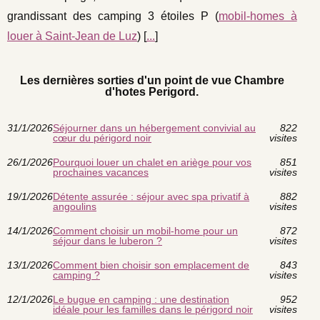
grandissant des camping 3 étoiles P (
mobil-homes à
louer à Saint-Jean de Luz
) [
...
]
Les dernières sorties d'un point de vue Chambre
d'hotes Perigord.
31/1/2026
Séjourner dans un hébergement convivial au
822
cœur du périgord noir
visites
26/1/2026
Pourquoi louer un chalet en ariège pour vos
851
prochaines vacances
visites
19/1/2026
Détente assurée : séjour avec spa privatif à
882
angoulins
visites
14/1/2026
Comment choisir un mobil-home pour un
872
séjour dans le luberon ?
visites
13/1/2026
Comment bien choisir son emplacement de
843
camping ?
visites
12/1/2026
Le bugue en camping : une destination
952
idéale pour les familles dans le périgord noir
visites