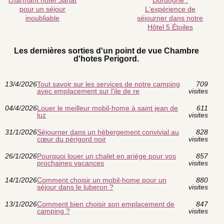
pour un séjour
L'expérience de
inoubliable
séjourner dans notre
Hôtel 5 Étoiles
Les dernières sorties d'un point de vue Chambre
d'hotes Perigord.
13/4/2026
Tout savoir sur les services de notre camping
709
avec emplacement sur l'ile de re
visites
04/4/2026
Louer le meilleur mobil-home à saint jean de
611
luz
visites
31/1/2026
Séjourner dans un hébergement convivial au
828
cœur du périgord noir
visites
26/1/2026
Pourquoi louer un chalet en ariège pour vos
857
prochaines vacances
visites
14/1/2026
Comment choisir un mobil-home pour un
880
séjour dans le luberon ?
visites
13/1/2026
Comment bien choisir son emplacement de
847
camping ?
visites