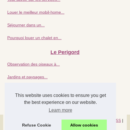
Louer le meilleur mobil-home...
Séjourner dans un...
Pourquoi louer un chalet en...
Le Perigord
Observation des oiseaux à...
Jardins et paysages...
Pourquoi la cote atlantique...
This website uses cookies to ensure you get
the best experience on our website.
Détente assurée : séjour...
Learn more
© 2026
La-chabroulie.com
|
Découvrir portail
|
Cookies Policy
|
RSS
|
Refuse Cookie
Allow cookies
Dotclear © 2003-2026