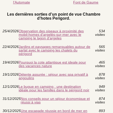
l'Automate
Font de Gaume
Les dernières sorties d'un point de vue Chambre
d'hotes Perigord.
25/4/2026
Observation des oiseaux à proximité des
534
mobil-homes d’argelès-sur-mer avec le
visites
camping le lagon d'argeles
22/4/2026
Jardins et paysages remarquables autour de
565
sarlat avec le camping les chalets du
visites
périgord
19/4/2026
Pourquoi la cote atlantique est ideale pour
465
des vacances nature
visites
19/1/2026
Détente assurée : séjour avec spa privatif à
878
angoulins
visites
12/1/2026
Le bugue en camping : une destination
949
idéale pour les familles dans le périgord noir
visites
31/12/2025
Nos conseils pour un séjour économique et
874
réussi à vias
visites
30/12/2025
Une escapade réussie en bord de mer en
893