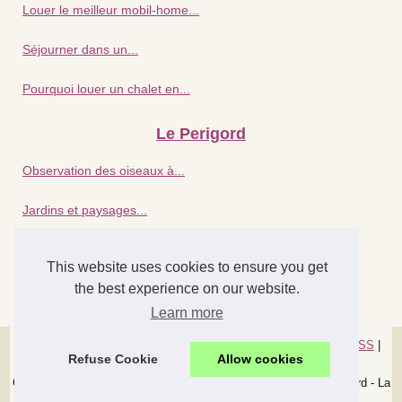
Louer le meilleur mobil-home...
Séjourner dans un...
Pourquoi louer un chalet en...
Le Perigord
Observation des oiseaux à...
Jardins et paysages...
Pourquoi la cote atlantique...
This website uses cookies to ensure you get
the best experience on our website.
Détente assurée : séjour...
Learn more
© 2026
La-chabroulie.com
|
Découvrir portail
|
Cookies Policy
|
RSS
|
Refuse Cookie
Allow cookies
Dotclear © 2003-2026
Chambres d'hotes Perigord - Maison d'hotes Perigord - Gite Perigord - La
Chabroulie