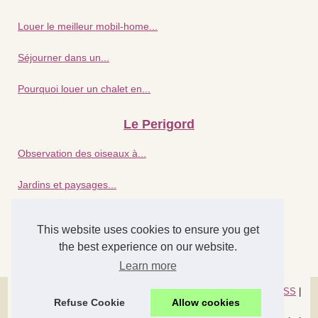
Louer le meilleur mobil-home...
Séjourner dans un...
Pourquoi louer un chalet en...
Le Perigord
Observation des oiseaux à...
Jardins et paysages...
Pourquoi la cote atlantique...
This website uses cookies to ensure you get
the best experience on our website.
Détente assurée : séjour...
Learn more
© 2026
La-chabroulie.com
|
Découvrir portail
|
Cookies Policy
|
RSS
|
Refuse Cookie
Allow cookies
Dotclear © 2003-2026