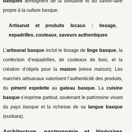
basques
témoignent de la solidarité et du savoir-faire
propre à la
culture basque
.
Artisanat et produits locaux : tissage,
espadrilles, couteaux, saveurs authentiques
L’
artisanat basque
inclut le tissage de
linge basque
, la
confection d’espadrilles, de couteaux de bois, et la
création d’objets pour la
maison
(
etxea maison
). Les
marchés artisanaux valorisent l’authenticité des produits,
du
piment espelette
au
gateau basque
. La
cuisine
basque
s’exprime partout, soutenant le patrimoine vivant
du
pays basque
et la richesse de sa
langue basque
(
euskara
).
Architecture, gastronomie et itinéraires