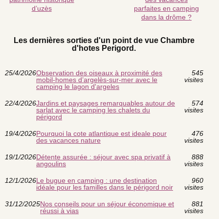
d’uzès
parfaites en camping
dans la drôme ?
Les dernières sorties d'un point de vue Chambre
d'hotes Perigord.
25/4/2026
Observation des oiseaux à proximité des
545
mobil-homes d’argelès-sur-mer avec le
visites
camping le lagon d'argeles
22/4/2026
Jardins et paysages remarquables autour de
574
sarlat avec le camping les chalets du
visites
périgord
19/4/2026
Pourquoi la cote atlantique est ideale pour
476
des vacances nature
visites
19/1/2026
Détente assurée : séjour avec spa privatif à
888
angoulins
visites
12/1/2026
Le bugue en camping : une destination
960
idéale pour les familles dans le périgord noir
visites
31/12/2025
Nos conseils pour un séjour économique et
881
réussi à vias
visites