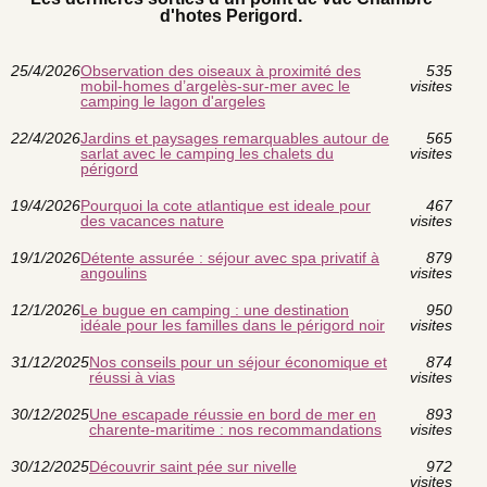
d'hotes Perigord.
25/4/2026
Observation des oiseaux à proximité des
535
mobil-homes d’argelès-sur-mer avec le
visites
camping le lagon d'argeles
22/4/2026
Jardins et paysages remarquables autour de
565
sarlat avec le camping les chalets du
visites
périgord
19/4/2026
Pourquoi la cote atlantique est ideale pour
467
des vacances nature
visites
19/1/2026
Détente assurée : séjour avec spa privatif à
879
angoulins
visites
12/1/2026
Le bugue en camping : une destination
950
idéale pour les familles dans le périgord noir
visites
31/12/2025
Nos conseils pour un séjour économique et
874
réussi à vias
visites
30/12/2025
Une escapade réussie en bord de mer en
893
charente-maritime : nos recommandations
visites
30/12/2025
Découvrir saint pée sur nivelle
972
visites