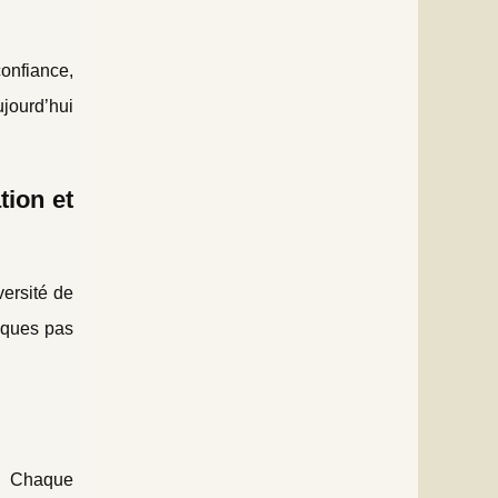
onfiance,
ujourd’hui
tion et
versité de
lques pas
s. Chaque