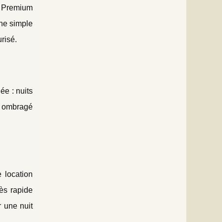
a Premium
gne simple
risé.
ée : nuits
e ombragé
 location
ès rapide
 une nuit