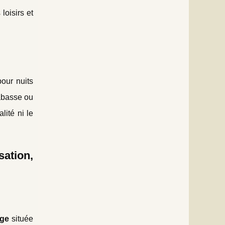
oisirs et
our nuits
rabasse ou
lité ni le
ation,
age
située