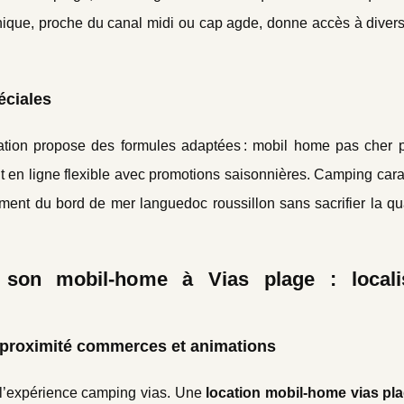
que, proche du canal midi ou cap agde, donne accès à divers l
éciales
cation propose des formules adaptées : mobil home pas cher p
nt en ligne flexible avec promotions saisonnières. Camping ca
ment du bord de mer languedoc roussillon sans sacrifier la qua
r son mobil-home à Vias plage : localis
, proximité commerces et animations
t l’expérience camping vias. Une
location mobil-home vias pl