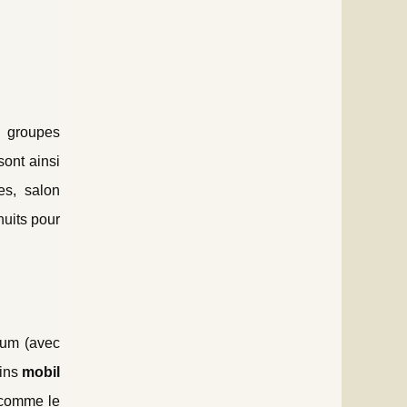
, groupes
sont ainsi
es, salon
nuits pour
ium (avec
ains
mobil
s comme le