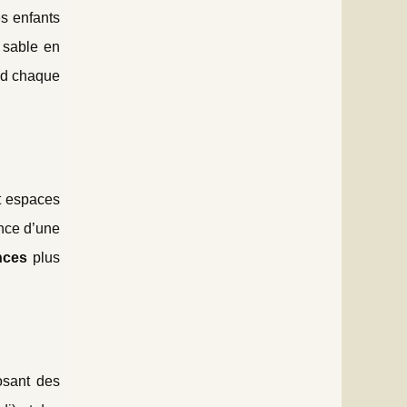
es enfants
 sable en
nd chaque
t espaces
nce d’une
nces
plus
osant des