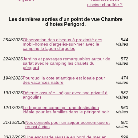
piscine chauffée ?
Les dernières sorties d'un point de vue Chambre
d'hotes Perigord.
25/4/2026
Observation des oiseaux à proximité des
544
mobil-homes d’argelès-sur-mer avec le
visites
camping le lagon d'argeles
22/4/2026
Jardins et paysages remarquables autour de
572
sarlat avec le camping les chalets du
visites
périgord
19/4/2026
Pourquoi la cote atlantique est ideale pour
474
des vacances nature
visites
19/1/2026
Détente assurée : séjour avec spa privatif à
887
angoulins
visites
12/1/2026
Le bugue en camping : une destination
960
idéale pour les familles dans le périgord noir
visites
31/12/2025
Nos conseils pour un séjour économique et
881
réussi à vias
visites
30/12/2025
Une escapade réussie en bord de mer en
899