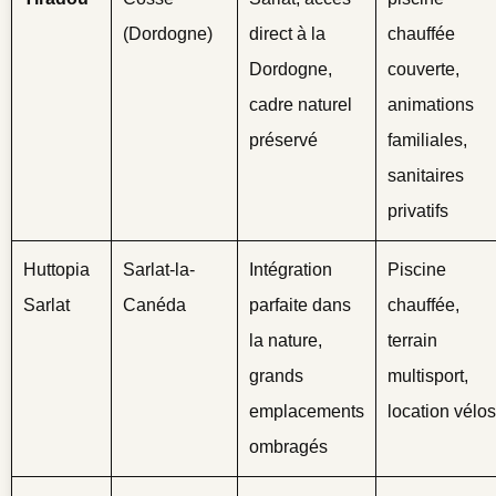
(Dordogne)
direct à la
chauffée
Dordogne,
couverte,
cadre naturel
animations
préservé
familiales,
sanitaires
privatifs
Huttopia
Sarlat-la-
Intégration
Piscine
Sarlat
Canéda
parfaite dans
chauffée,
la nature,
terrain
grands
multisport,
emplacements
location vélos
ombragés